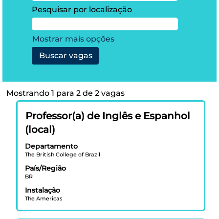
Pesquisar por localização
Mostrar mais opções
Buscar
Mostrando 1 para 2 de 2 vagas
resultados
Título
Selecione
para
Professor(a) de Inglês e Espanhol
a
"Léman
(local)
vaga
Chengdu
com
Departamento
International
The British College of Brazil
a
School".
barra
Mostrando
País/Região
BR
de
1
espaço
para
Instalação
pressionada
The Americas
2
para
de