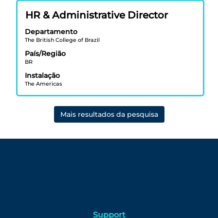
visualizar
2
todas
Título
Selecione
vagas
HR & Administrative Director
as
a
Use
Departamento
informações
vaga
a
The British College of Brazil
dela.
com
tecla
País/Região
a
Tab
BR
barra
para
Instalação
de
navegar
The Americas
espaço
na
pressionada
lista
para
de
Mais resultados da pesquisa
visualizar
vagas.
todas
Selecione
as
para
informações
exibir
dela.
os
detalhes
completos
da
vaga.
Support